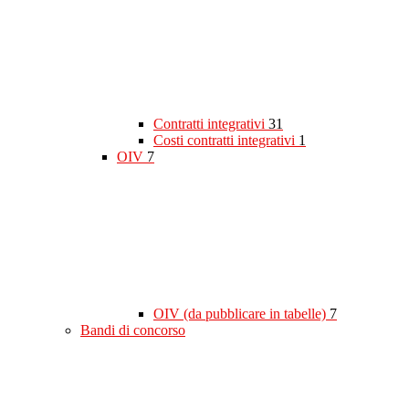
Contratti integrativi
31
Costi contratti integrativi
1
OIV
7
OIV (da pubblicare in tabelle)
7
Bandi di concorso