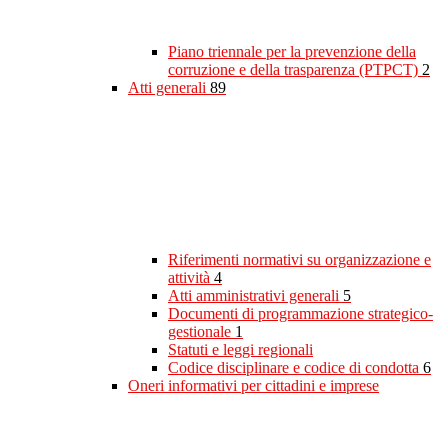
Piano triennale per la prevenzione della
corruzione e della trasparenza (PTPCT)
2
Atti generali
89
Riferimenti normativi su organizzazione e
attività
4
Atti amministrativi generali
5
Documenti di programmazione strategico-
gestionale
1
Statuti e leggi regionali
Codice disciplinare e codice di condotta
6
Oneri informativi per cittadini e imprese