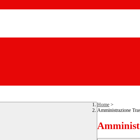
Home
>
Amministrazione Tra
Amministr