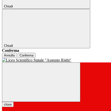
Chiudi
Chiudi
Conferma
Annulla
Conferma
close