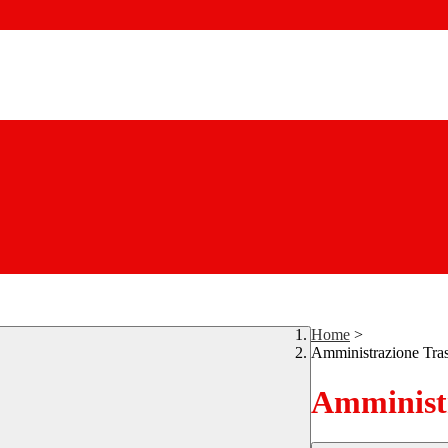
Home
>
Amministrazione Tra
Amministr