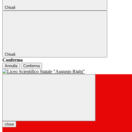
Chiudi
Chiudi
Conferma
Annulla
Conferma
close