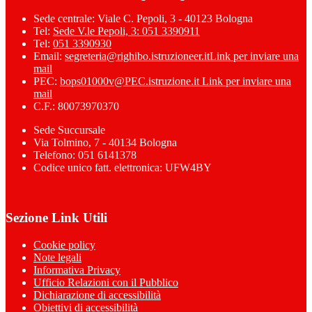
Sede centrale: Viale C. Pepoli, 3 - 40123 Bologna
Tel:
Sede V.le Pepoli, 3: 051 3390911
Tel:
051 3390930
Email:
segreteria@righibo.istruzioneer.it
Link per inviare una
mail
PEC:
bops01000v@PEC.istruzione.it
Link per inviare una
mail
C.F.: 80073970370
Sede Succursale
Via Tolmino, 7 - 40134 Bologna
Telefono: 051 6141378
Codice unico fatt. elettronica: UFW4BY
Sezione Link Utili
Cookie policy
Note legali
Informativa Privacy
Ufficio Relazioni con il Pubblico
Dichiarazione di accessibilità
Obiettivi di accessibilità