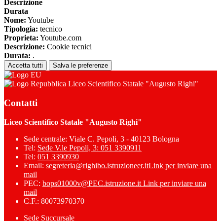
Descrizione
Durata
Nome:
Youtube
Tipologia:
tecnico
Proprieta:
Youtube.com
Descrizione:
Cookie tecnici
Durata:
.
Accetta tutti
Salva le preferenze
Liceo Scientifico Statale "Augusto Righi"
Contatti
Liceo Scientifico Statale "Augusto Righi"
Sede centrale: Viale C. Pepoli, 3 - 40123 Bologna
Tel:
Sede V.le Pepoli, 3: 051 3390911
Tel:
051 3390930
Email:
segreteria@righibo.istruzioneer.it
Link per inviare una
mail
PEC:
bops01000v@PEC.istruzione.it
Link per inviare una
mail
C.F.: 80073970370
Sede Succursale