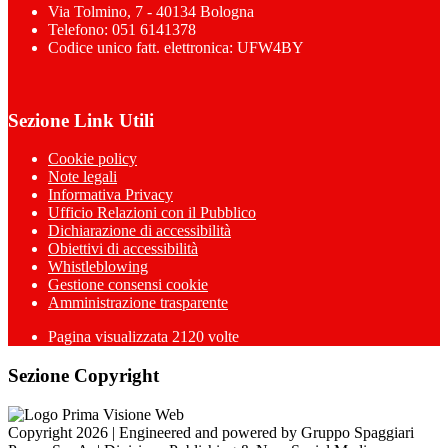
Via Tolmino, 7 - 40134 Bologna
Telefono: 051 6141378
Codice unico fatt. elettronica: UFW4BY
Sezione Link Utili
Cookie policy
Note legali
Informativa Privacy
Ufficio Relazioni con il Pubblico
Dichiarazione di accessibilità
Obiettivi di accessibilità
Whistleblowing
Gestione consensi cookie
Amministrazione trasparente
Pagina visualizzata
2120
volte
Sezione Copyright
Copyright 2026 | Engineered and powered by Gruppo Spaggiari