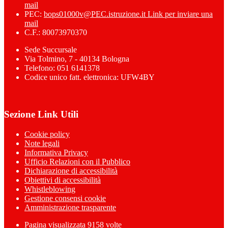
mail
PEC:
bops01000v@PEC.istruzione.it
Link per inviare una
mail
C.F.: 80073970370
Sede Succursale
Via Tolmino, 7 - 40134 Bologna
Telefono: 051 6141378
Codice unico fatt. elettronica: UFW4BY
Sezione Link Utili
Cookie policy
Note legali
Informativa Privacy
Ufficio Relazioni con il Pubblico
Dichiarazione di accessibilità
Obiettivi di accessibilità
Whistleblowing
Gestione consensi cookie
Amministrazione trasparente
Pagina visualizzata
9158
volte