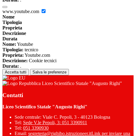
www.youtube.com
Nome
Tipologia
Proprieta
Descrizione
Durata
Nome:
Youtube
Tipologia:
tecnico
Proprieta:
Youtube.com
Descrizione:
Cookie tecnici
Durata:
.
Accetta tutti
Salva le preferenze
Liceo Scientifico Statale "Augusto Righi"
Contatti
Liceo Scientifico Statale "Augusto Righi"
Sede centrale: Viale C. Pepoli, 3 - 40123 Bologna
Tel:
Sede V.le Pepoli, 3: 051 3390911
Tel:
051 3390930
Email:
segreteria@righibo.istruzioneer.it
Link per inviare una