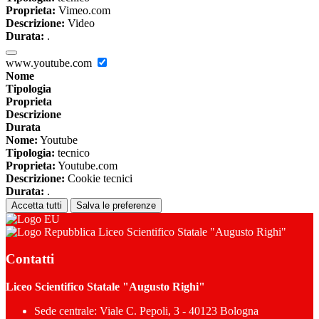
Proprieta:
Vimeo.com
Descrizione:
Video
Durata:
.
www.youtube.com
Nome
Tipologia
Proprieta
Descrizione
Durata
Nome:
Youtube
Tipologia:
tecnico
Proprieta:
Youtube.com
Descrizione:
Cookie tecnici
Durata:
.
Accetta tutti
Salva le preferenze
Liceo Scientifico Statale "Augusto Righi"
Contatti
Liceo Scientifico Statale "Augusto Righi"
Sede centrale: Viale C. Pepoli, 3 - 40123 Bologna