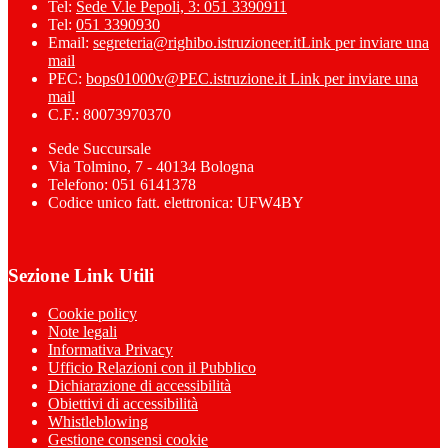
Tel:
Sede V.le Pepoli, 3: 051 3390911
Tel:
051 3390930
Email:
segreteria@righibo.istruzioneer.it
Link per inviare una
mail
PEC:
bops01000v@PEC.istruzione.it
Link per inviare una
mail
C.F.: 80073970370
Sede Succursale
Via Tolmino, 7 - 40134 Bologna
Telefono: 051 6141378
Codice unico fatt. elettronica: UFW4BY
Sezione Link Utili
Cookie policy
Note legali
Informativa Privacy
Ufficio Relazioni con il Pubblico
Dichiarazione di accessibilità
Obiettivi di accessibilità
Whistleblowing
Gestione consensi cookie