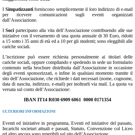
I
Simpatizzanti
forniscono semplicemente il loro indirizzo di e-mail
per ricevere comunicazioni sugli eventi organizzati
dall’Associazione.
I
Soci
partecipano alla vita dell’Associazione contribuendo alle sue
iniziative con il versamento di una quota annuale di 30 Euro, ridotti
a 15 sotto i 35 anni di età ed a 10 per gli studenti; sono eleggibili alle
cariche sociali.
L’iscrizione può essere richiesta personalmente ai titolari delle
cariche sociali, oppure compilando e spedendo in sede un formulario
contenuto nella brochure distribuita dall’Associazione in occasione
degli eventi sponsorizzati, o infine in qualsiasi momento tramite il
sito dell’Associazione, che richiede i dati necessari (nome, cognome,
data di nascita, indirizzo, e-mail) per inoltrarli via mail. La quota va
versata sul conto dell’Associazione:
IBAN IT14 R030 6909 6061 0000 0171354
ULTERIORI INFORMAZIONI
Eventi ed iniziative in programma, Eventi ed iniziative del passato,
Incarichi societari attuali e passati, Statuto, Convenzione col Liceo
ed altro ancora sono reperibili sul sito dell’Associazione.