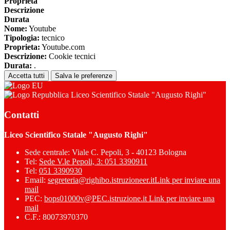
Proprieta
Descrizione
Durata
Nome:
Youtube
Tipologia:
tecnico
Proprieta:
Youtube.com
Descrizione:
Cookie tecnici
Durata:
.
Accetta tutti
Salva le preferenze
Liceo Scientifico Statale "Augusto Righi"
Contatti
Liceo Scientifico Statale "Augusto Righi"
Sede centrale: Viale C. Pepoli, 3 - 40123 Bologna
Tel:
Sede V.le Pepoli, 3: 051 3390911
Tel:
051 3390930
Email:
segreteria@righibo.istruzioneer.it
Link per inviare una
mail
PEC:
bops01000v@PEC.istruzione.it
Link per inviare una
mail
C.F.: 80073970370