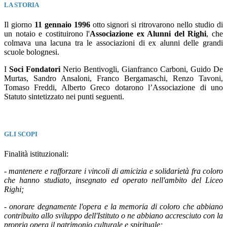
LA STORIA
Il giorno
11 gennaio 1996
otto signori si ritrovarono nello studio di
un notaio e costituirono l'
Associazione ex Alunni del Righi
, che
colmava una lacuna tra le associazioni di ex alunni delle grandi
scuole bolognesi.
I
Soci Fondatori
Nerio Bentivogli, Gianfranco Carboni, Guido De
Murtas, Sandro Ansaloni, Franco Bergamaschi, Renzo Tavoni,
Tomaso Freddi, Alberto Greco dotarono l’Associazione di uno
Statuto sintetizzato nei punti seguenti.
GLI SCOPI
Finalità istituzionali:
-
mantenere e rafforzare i vincoli di amicizia e solidarietà fra coloro
che hanno studiato, insegnato ed operato nell'ambito del Liceo
Righi;
-
onorare degnamente l'opera e la memoria di coloro che abbiano
contribuito allo sviluppo dell'Istituto o ne abbiano accresciuto con la
propria opera il patrimonio culturale e spirituale;