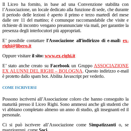
Il Liceo ha fornito, in base ad una Convenzione stabilita con
l’Associazione, un locale dedicato alla funzione di sede, che durante
il periodo delle lezioni è aperto il primo e terzo martedì del mese
dalle ore 11 del mattino; è comunque raccomandabile che visite e
richieste di incontro vengano preannunciate via mail, per garantire la
presenza degli interlocutori più appropriati.
E’ possibile contattare
l'Associazione all'indirizzo di e-mail:
ex-
righi@libero.it
Oppure visitare
il sito:
www.ex-righi.it
E’ stato anche creato su
Facebook
un Gruppo
ASSOCIAZIONE
EX ALUNNI DEL RIGHI – BOLOGNA
. Questo indirizzo e-mail
è protetto dallo spam bot. Abilita Javascript per vederlo.
COME ISCRIVERSI
Possono iscriversi all’Associazione coloro che hanno conseguito la
maturità presso il Liceo Righi. Sono ammessi anche gli studenti che
vi abbiano completato almeno un anno di studio, gli insegnanti ed il
personale.
Ci si può iscrivere all’Associazione come
Simpatizzanti
o, se
maggiorenni, come
Soci.