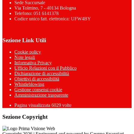
Sede Succursale
Via Tolmino, 7 - 40134 Bologna
Telefono: 051 6141378
Codice unico fatt. elettronica: UFW4BY
Sezione Link Utili
Cookie policy
Note legali
Informativa Privacy
Ufficio Relazioni con il Pubblico
Dichiarazione di accessibilità
Obiettivi di accessibilità
Whistleblowing
Gestione consensi cookie
Amministrazione trasparente
Pagina visualizzata
6029
volte
Sezione Copyright
Copyright 2026 | Engineered and powered by Gruppo Spaggiari