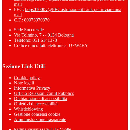
mail
PEC:
bops01000v@PEC.istruzione.it
Link per inviare una
mail
C.F.: 80073970370
Sede Succursale
Via Tolmino, 7 - 40134 Bologna
Telefono: 051 6141378
Codice unico fatt. elettronica: UFW4BY
Sezione Link Utili
Cookie policy
Note legali
Informativa Privacy
Ufficio Relazioni con il Pubblico
Dichiarazione di accessibilità
Obiettivi di accessibilità
Whistleblowing
Gestione consensi cookie
Amministrazione trasparente
Pagina visualizzata
11122
volte