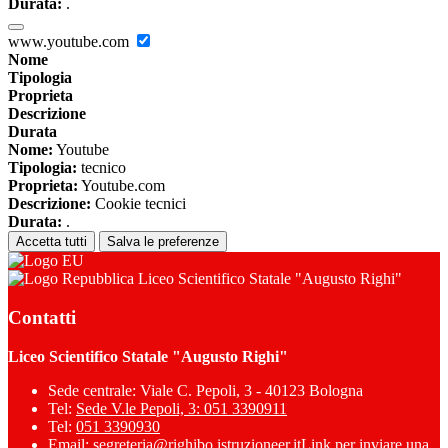
Durata:
.
www.youtube.com
Nome
Tipologia
Proprieta
Descrizione
Durata
Nome:
Youtube
Tipologia:
tecnico
Proprieta:
Youtube.com
Descrizione:
Cookie tecnici
Durata:
.
Accetta tutti
Salva le preferenze
Liceo Scientifico Statale "Augusto Righi"
Contatti
Liceo Scientifico Statale "Augusto Righi"
Sede centrale: Viale C. Pepoli, 3 - 40123 Bologna
Tel:
Sede V.le Pepoli, 3: 051 3390911
Tel:
051 3390930
Email:
segreteria@righibo.istruzioneer.it
Link per inviare una