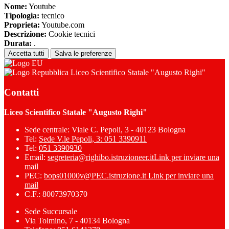
Nome:
Youtube
Tipologia:
tecnico
Proprieta:
Youtube.com
Descrizione:
Cookie tecnici
Durata:
.
Accetta tutti
Salva le preferenze
Liceo Scientifico Statale "Augusto Righi"
Contatti
Liceo Scientifico Statale "Augusto Righi"
Sede centrale: Viale C. Pepoli, 3 - 40123 Bologna
Tel:
Sede V.le Pepoli, 3: 051 3390911
Tel:
051 3390930
Email:
segreteria@righibo.istruzioneer.it
Link per inviare una
mail
PEC:
bops01000v@PEC.istruzione.it
Link per inviare una
mail
C.F.: 80073970370
Sede Succursale
Via Tolmino, 7 - 40134 Bologna