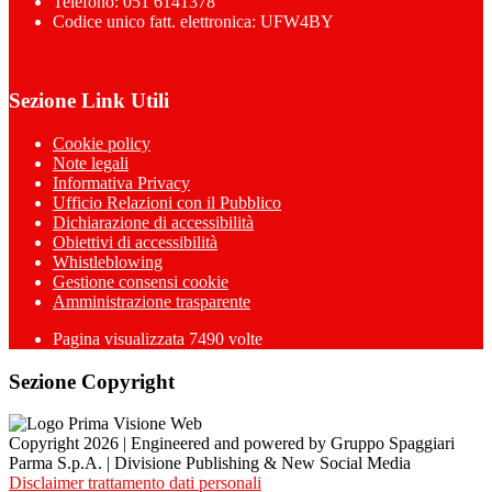
Telefono: 051 6141378
Codice unico fatt. elettronica: UFW4BY
Sezione Link Utili
Cookie policy
Note legali
Informativa Privacy
Ufficio Relazioni con il Pubblico
Dichiarazione di accessibilità
Obiettivi di accessibilità
Whistleblowing
Gestione consensi cookie
Amministrazione trasparente
Pagina visualizzata
7490
volte
Sezione Copyright
Copyright 2026 | Engineered and powered by Gruppo Spaggiari
Parma S.p.A. | Divisione Publishing & New Social Media
Disclaimer trattamento dati personali