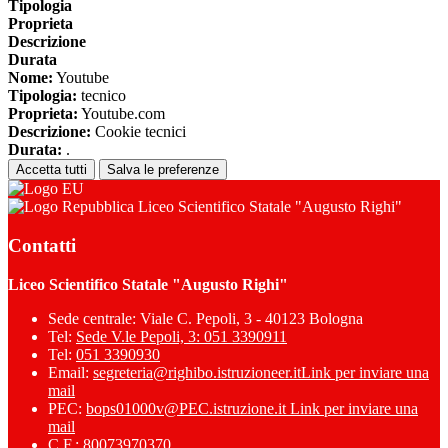
Tipologia
Proprieta
Descrizione
Durata
Nome:
Youtube
Tipologia:
tecnico
Proprieta:
Youtube.com
Descrizione:
Cookie tecnici
Durata:
.
Accetta tutti
Salva le preferenze
Liceo Scientifico Statale "Augusto Righi"
Contatti
Liceo Scientifico Statale "Augusto Righi"
Sede centrale: Viale C. Pepoli, 3 - 40123 Bologna
Tel:
Sede V.le Pepoli, 3: 051 3390911
Tel:
051 3390930
Email:
segreteria@righibo.istruzioneer.it
Link per inviare una
mail
PEC:
bops01000v@PEC.istruzione.it
Link per inviare una
mail
C.F.: 80073970370