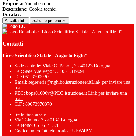
Proprieta:
Youtube.com
Descrizione:
Cookie tecnici
Durata:
.
Accetta tutti
Salva le preferenze
Liceo Scientifico Statale "Augusto Righi"
Contatti
Liceo Scientifico Statale "Augusto Righi"
Sede centrale: Viale C. Pepoli, 3 - 40123 Bologna
Tel:
Sede V.le Pepoli, 3: 051 3390911
Tel:
051 3390930
Email:
segreteria@righibo.istruzioneer.it
Link per inviare una
mail
PEC:
bops01000v@PEC.istruzione.it
Link per inviare una
mail
C.F.: 80073970370
Sede Succursale
Via Tolmino, 7 - 40134 Bologna
Telefono: 051 6141378
Codice unico fatt. elettronica: UFW4BY