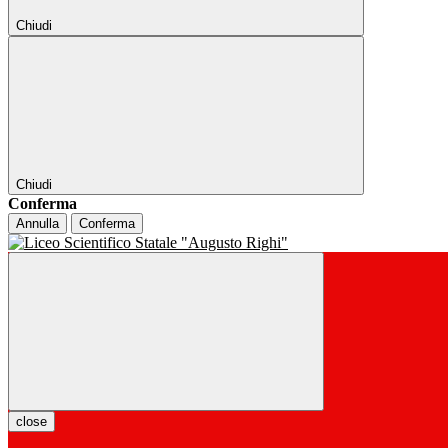
Chiudi
Chiudi
Conferma
Annulla
Conferma
close