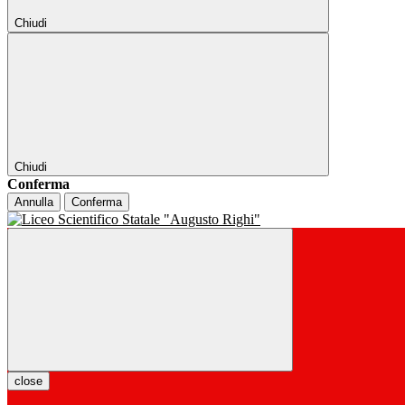
Chiudi
Chiudi
Conferma
Annulla
Conferma
close