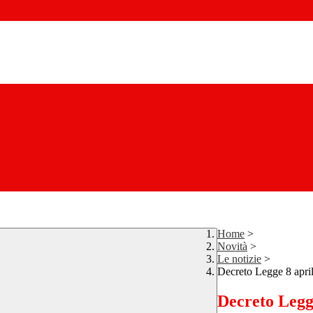
Home
>
Novità
>
Le notizie
>
Decreto Legge 8 apri
Decreto Legg