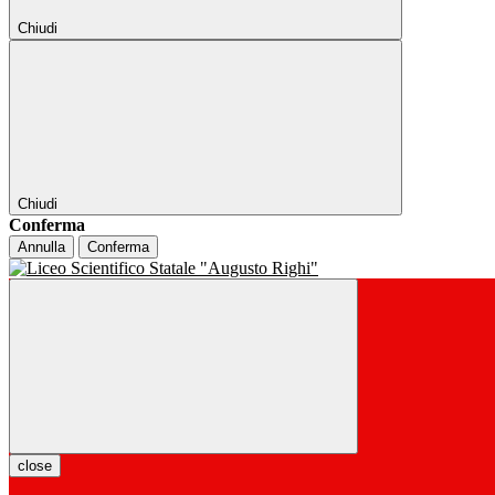
Chiudi
Chiudi
Conferma
Annulla
Conferma
close