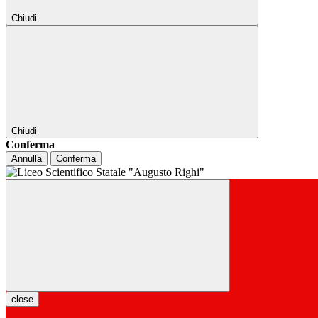
Chiudi
Chiudi
Conferma
Annulla
Conferma
close