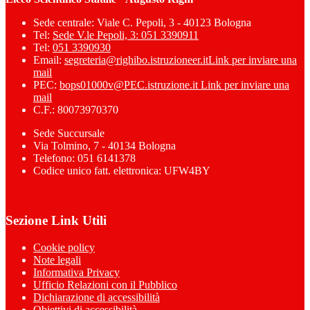
Sede centrale: Viale C. Pepoli, 3 - 40123 Bologna
Tel:
Sede V.le Pepoli, 3: 051 3390911
Tel:
051 3390930
Email:
segreteria@righibo.istruzioneer.it
Link per inviare una
mail
PEC:
bops01000v@PEC.istruzione.it
Link per inviare una
mail
C.F.: 80073970370
Sede Succursale
Via Tolmino, 7 - 40134 Bologna
Telefono: 051 6141378
Codice unico fatt. elettronica: UFW4BY
Sezione Link Utili
Cookie policy
Note legali
Informativa Privacy
Ufficio Relazioni con il Pubblico
Dichiarazione di accessibilità
Obiettivi di accessibilità