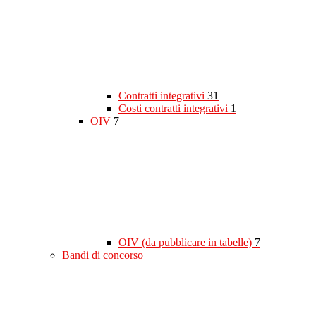
Contratti integrativi
31
Costi contratti integrativi
1
OIV
7
OIV (da pubblicare in tabelle)
7
Bandi di concorso