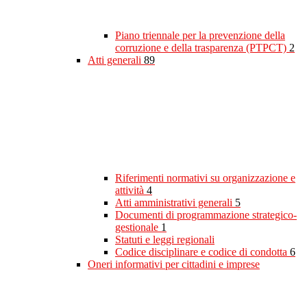
Piano triennale per la prevenzione della
corruzione e della trasparenza (PTPCT)
2
Atti generali
89
Riferimenti normativi su organizzazione e
attività
4
Atti amministrativi generali
5
Documenti di programmazione strategico-
gestionale
1
Statuti e leggi regionali
Codice disciplinare e codice di condotta
6
Oneri informativi per cittadini e imprese