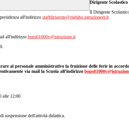
Dirigente Scolastico
Il Dirigente Scolastic
epresidenza
all'indirizzo
staffdirigente@righibo.istruzioneer.it
il all'indirizzo
bops01000v@istruzione.it
0.
icurare al personale amministrativo la fruizione delle ferie in acc
ventivamente via mail la Scuola all’indirizzo
bops01000v@istruzione
0 alle 12:00
di sospensione dell'attività didattica.