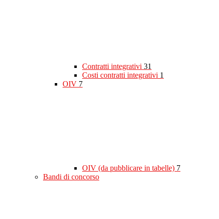
Contratti integrativi
31
Costi contratti integrativi
1
OIV
7
OIV (da pubblicare in tabelle)
7
Bandi di concorso