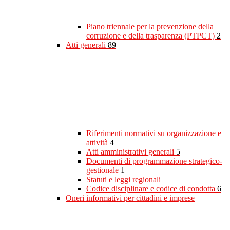
Piano triennale per la prevenzione della
corruzione e della trasparenza (PTPCT)
2
Atti generali
89
Riferimenti normativi su organizzazione e
attività
4
Atti amministrativi generali
5
Documenti di programmazione strategico-
gestionale
1
Statuti e leggi regionali
Codice disciplinare e codice di condotta
6
Oneri informativi per cittadini e imprese