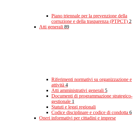
Piano triennale per la prevenzione della
corruzione e della trasparenza (PTPCT)
2
Atti generali
89
Riferimenti normativi su organizzazione e
attività
4
Atti amministrativi generali
5
Documenti di programmazione strategico-
gestionale
1
Statuti e leggi regionali
Codice disciplinare e codice di condotta
6
Oneri informativi per cittadini e imprese