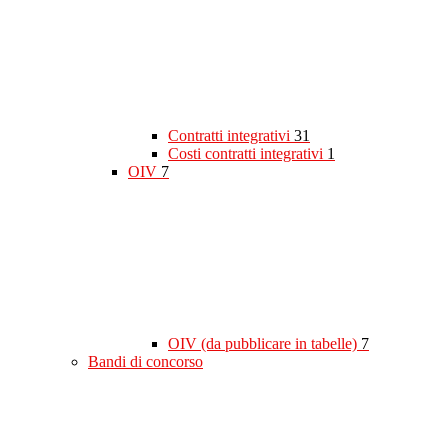
Contratti integrativi
31
Costi contratti integrativi
1
OIV
7
OIV (da pubblicare in tabelle)
7
Bandi di concorso