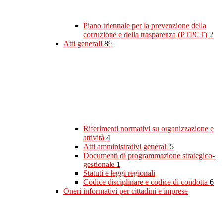
Piano triennale per la prevenzione della
corruzione e della trasparenza (PTPCT)
2
Atti generali
89
Riferimenti normativi su organizzazione e
attività
4
Atti amministrativi generali
5
Documenti di programmazione strategico-
gestionale
1
Statuti e leggi regionali
Codice disciplinare e codice di condotta
6
Oneri informativi per cittadini e imprese