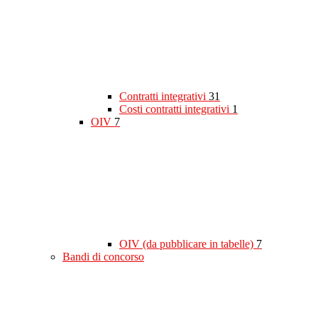
Contratti integrativi
31
Costi contratti integrativi
1
OIV
7
OIV (da pubblicare in tabelle)
7
Bandi di concorso