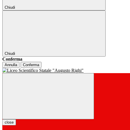
Chiudi
Chiudi
Conferma
Annulla
Conferma
close