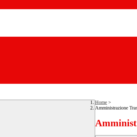
Home
>
Amministrazione Tra
Amministr