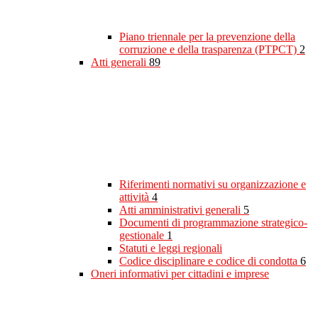
Piano triennale per la prevenzione della
corruzione e della trasparenza (PTPCT)
2
Atti generali
89
Riferimenti normativi su organizzazione e
attività
4
Atti amministrativi generali
5
Documenti di programmazione strategico-
gestionale
1
Statuti e leggi regionali
Codice disciplinare e codice di condotta
6
Oneri informativi per cittadini e imprese