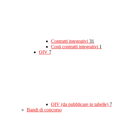
Contratti integrativi
31
Costi contratti integrativi
1
OIV
7
OIV (da pubblicare in tabelle)
7
Bandi di concorso