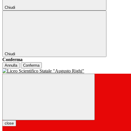
Chiudi
Chiudi
Conferma
Annulla
Conferma
close