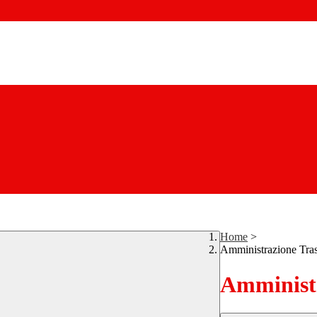
Home
>
Amministrazione Tra
Amministr