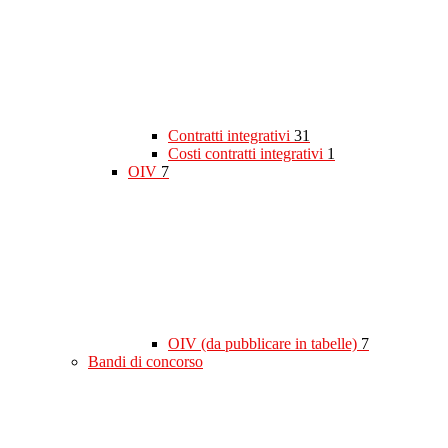
Contratti integrativi
31
Costi contratti integrativi
1
OIV
7
OIV (da pubblicare in tabelle)
7
Bandi di concorso