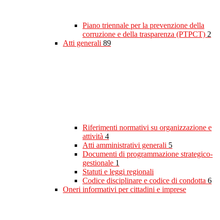
Piano triennale per la prevenzione della
corruzione e della trasparenza (PTPCT)
2
Atti generali
89
Riferimenti normativi su organizzazione e
attività
4
Atti amministrativi generali
5
Documenti di programmazione strategico-
gestionale
1
Statuti e leggi regionali
Codice disciplinare e codice di condotta
6
Oneri informativi per cittadini e imprese