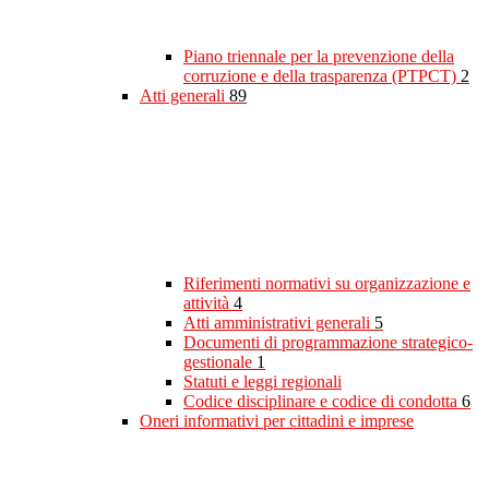
Piano triennale per la prevenzione della
corruzione e della trasparenza (PTPCT)
2
Atti generali
89
Riferimenti normativi su organizzazione e
attività
4
Atti amministrativi generali
5
Documenti di programmazione strategico-
gestionale
1
Statuti e leggi regionali
Codice disciplinare e codice di condotta
6
Oneri informativi per cittadini e imprese