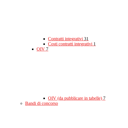
Contratti integrativi
31
Costi contratti integrativi
1
OIV
7
OIV (da pubblicare in tabelle)
7
Bandi di concorso