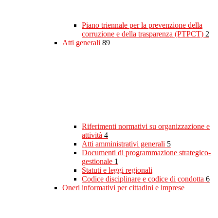
Piano triennale per la prevenzione della
corruzione e della trasparenza (PTPCT)
2
Atti generali
89
Riferimenti normativi su organizzazione e
attività
4
Atti amministrativi generali
5
Documenti di programmazione strategico-
gestionale
1
Statuti e leggi regionali
Codice disciplinare e codice di condotta
6
Oneri informativi per cittadini e imprese