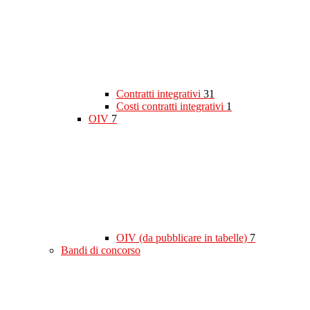
Contratti integrativi
31
Costi contratti integrativi
1
OIV
7
OIV (da pubblicare in tabelle)
7
Bandi di concorso