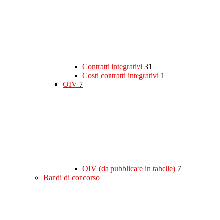
Contratti integrativi
31
Costi contratti integrativi
1
OIV
7
OIV (da pubblicare in tabelle)
7
Bandi di concorso