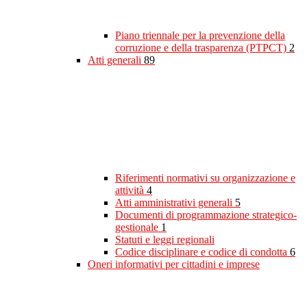
Piano triennale per la prevenzione della
corruzione e della trasparenza (PTPCT)
2
Atti generali
89
Riferimenti normativi su organizzazione e
attività
4
Atti amministrativi generali
5
Documenti di programmazione strategico-
gestionale
1
Statuti e leggi regionali
Codice disciplinare e codice di condotta
6
Oneri informativi per cittadini e imprese