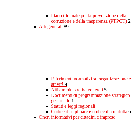
Piano triennale per la prevenzione della
corruzione e della trasparenza (PTPCT)
2
Atti generali
89
Riferimenti normativi su organizzazione e
attività
4
Atti amministrativi generali
5
Documenti di programmazione strategico-
gestionale
1
Statuti e leggi regionali
Codice disciplinare e codice di condotta
6
Oneri informativi per cittadini e imprese