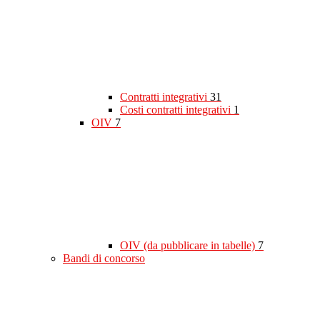
Contratti integrativi
31
Costi contratti integrativi
1
OIV
7
OIV (da pubblicare in tabelle)
7
Bandi di concorso