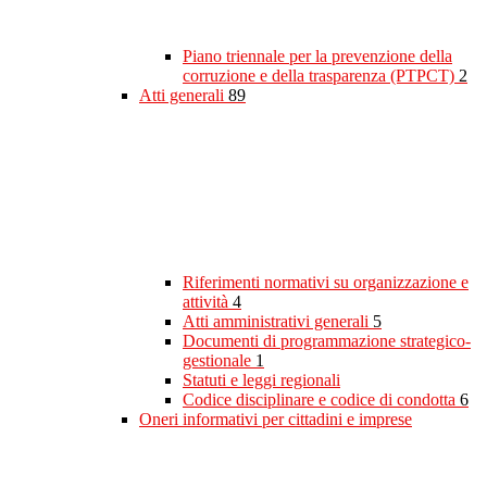
Piano triennale per la prevenzione della
corruzione e della trasparenza (PTPCT)
2
Atti generali
89
Riferimenti normativi su organizzazione e
attività
4
Atti amministrativi generali
5
Documenti di programmazione strategico-
gestionale
1
Statuti e leggi regionali
Codice disciplinare e codice di condotta
6
Oneri informativi per cittadini e imprese