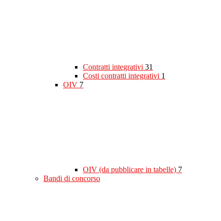
Contratti integrativi
31
Costi contratti integrativi
1
OIV
7
OIV (da pubblicare in tabelle)
7
Bandi di concorso