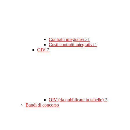
Contratti integrativi
31
Costi contratti integrativi
1
OIV
7
OIV (da pubblicare in tabelle)
7
Bandi di concorso