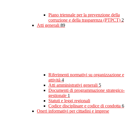
Piano triennale per la prevenzione della
corruzione e della trasparenza (PTPCT)
2
Atti generali
89
Riferimenti normativi su organizzazione e
attività
4
Atti amministrativi generali
5
Documenti di programmazione strategico-
gestionale
1
Statuti e leggi regionali
Codice disciplinare e codice di condotta
6
Oneri informativi per cittadini e imprese