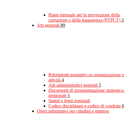
Piano triennale per la prevenzione della
corruzione e della trasparenza (PTPCT)
2
Atti generali
89
Riferimenti normativi su organizzazione e
attività
4
Atti amministrativi generali
5
Documenti di programmazione strategico-
gestionale
1
Statuti e leggi regionali
Codice disciplinare e codice di condotta
6
Oneri informativi per cittadini e imprese