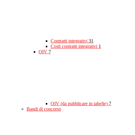
Contratti integrativi
31
Costi contratti integrativi
1
OIV
7
OIV (da pubblicare in tabelle)
7
Bandi di concorso