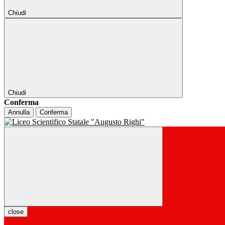
Chiudi
Chiudi
Conferma
Annulla
Conferma
close