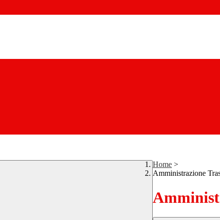
Home
>
Amministrazione Tra
Amministr