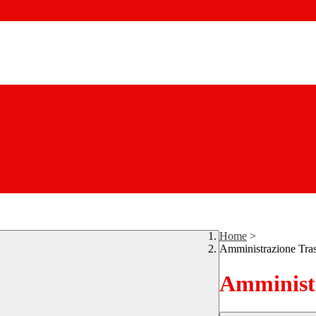
Home
>
Amministrazione Tra
Amministr