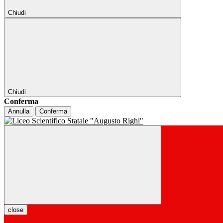
Chiudi
Chiudi
Conferma
Annulla
Conferma
close