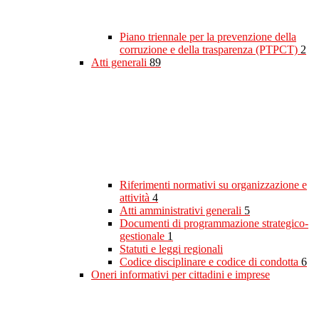
Piano triennale per la prevenzione della
corruzione e della trasparenza (PTPCT)
2
Atti generali
89
Riferimenti normativi su organizzazione e
attività
4
Atti amministrativi generali
5
Documenti di programmazione strategico-
gestionale
1
Statuti e leggi regionali
Codice disciplinare e codice di condotta
6
Oneri informativi per cittadini e imprese