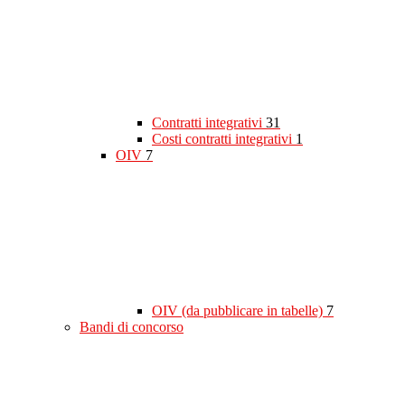
Contratti integrativi
31
Costi contratti integrativi
1
OIV
7
OIV (da pubblicare in tabelle)
7
Bandi di concorso