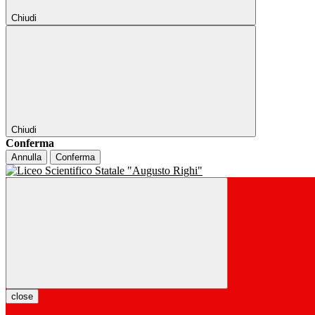
Chiudi
Chiudi
Conferma
Annulla
Conferma
close