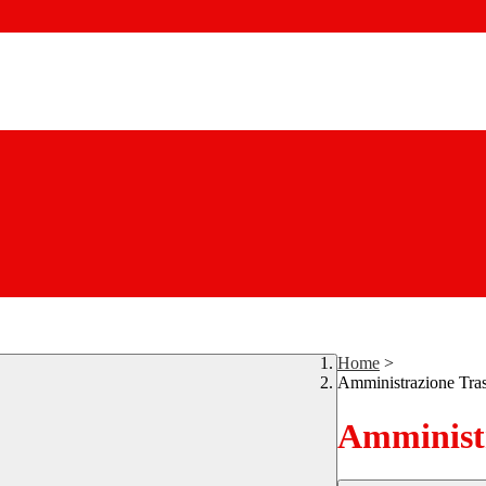
Home
>
Amministrazione Tra
Amministr