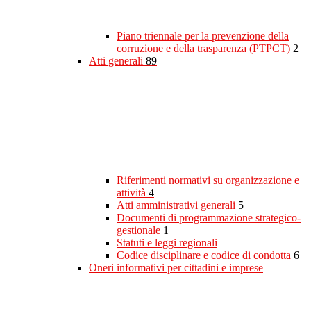
Piano triennale per la prevenzione della
corruzione e della trasparenza (PTPCT)
2
Atti generali
89
Riferimenti normativi su organizzazione e
attività
4
Atti amministrativi generali
5
Documenti di programmazione strategico-
gestionale
1
Statuti e leggi regionali
Codice disciplinare e codice di condotta
6
Oneri informativi per cittadini e imprese