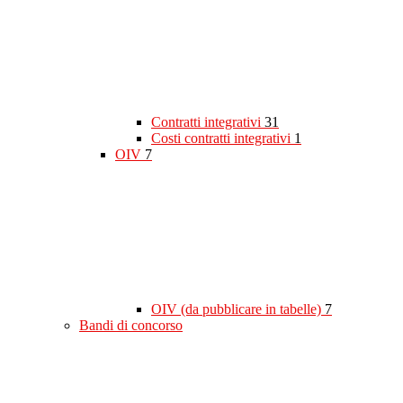
Contratti integrativi
31
Costi contratti integrativi
1
OIV
7
OIV (da pubblicare in tabelle)
7
Bandi di concorso