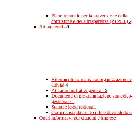
Piano triennale per la prevenzione della
corruzione e della trasparenza (PTPCT)
2
Atti generali
89
Riferimenti normativi su organizzazione e
attività
4
Atti amministrativi generali
5
Documenti di programmazione strategico-
gestionale
1
Statuti e leggi regionali
Codice disciplinare e codice di condotta
6
Oneri informativi per cittadini e imprese