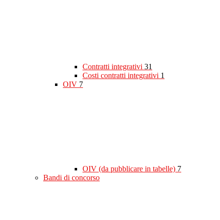
Contratti integrativi
31
Costi contratti integrativi
1
OIV
7
OIV (da pubblicare in tabelle)
7
Bandi di concorso