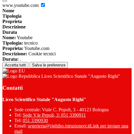
www.youtube.com
Nome
Tipologia
Proprieta
Descrizione
Durata
Nome:
Youtube
Tipologia:
tecnico
Proprieta:
Youtube.com
Descrizione:
Cookie tecnici
Durata:
.
Accetta tutti
Salva le preferenze
Liceo Scientifico Statale "Augusto Righi"
Contatti
Liceo Scientifico Statale "Augusto Righi"
Sede centrale: Viale C. Pepoli, 3 - 40123 Bologna
Tel:
Sede V.le Pepoli, 3: 051 3390911
Tel:
051 3390930
Email:
segreteria@righibo.istruzioneer.it
Link per inviare una
mail