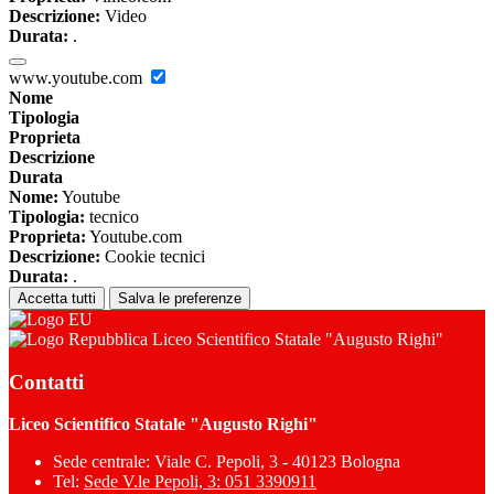
Descrizione:
Video
Durata:
.
www.youtube.com
Nome
Tipologia
Proprieta
Descrizione
Durata
Nome:
Youtube
Tipologia:
tecnico
Proprieta:
Youtube.com
Descrizione:
Cookie tecnici
Durata:
.
Accetta tutti
Salva le preferenze
Liceo Scientifico Statale "Augusto Righi"
Contatti
Liceo Scientifico Statale "Augusto Righi"
Sede centrale: Viale C. Pepoli, 3 - 40123 Bologna
Tel:
Sede V.le Pepoli, 3: 051 3390911