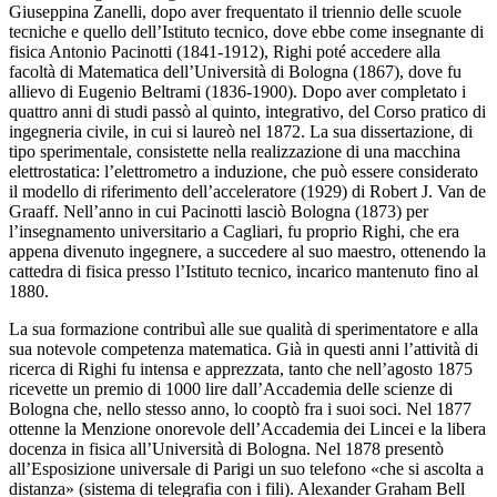
Giuseppina Zanelli, dopo aver frequentato il triennio delle scuole
tecniche e quello dell’Istituto tecnico, dove ebbe come insegnante di
fisica Antonio Pacinotti (1841-1912), Righi poté accedere alla
facoltà di Matematica dell’Università di Bologna (1867), dove fu
allievo di Eugenio Beltrami (1836-1900). Dopo aver completato i
quattro anni di studi passò al quinto, integrativo, del Corso pratico di
ingegneria civile, in cui si laureò nel 1872.
La sua dissertazione, di
tipo sperimentale, consistette nella realizzazione di una macchina
elettrostatica
: l’elettrometro a induzione, che può essere considerato
il modello di riferimento dell’acceleratore (1929) di Robert J. Van de
Graaff. Nell’anno in cui Pacinotti lasciò Bologna (1873) per
l’insegnamento universitario a Cagliari, fu proprio Righi, che era
appena divenuto ingegnere, a succedere al suo maestro, ottenendo la
cattedra di fisica presso l’Istituto tecnico, incarico mantenuto fino al
1880.
La sua formazione contribuì alle sue qualità di sperimentatore e alla
sua notevole competenza matematica. Già in questi anni l’attività di
ricerca di Righi fu intensa e apprezzata, tanto che nell’agosto 1875
ricevette un premio di 1000 lire dall’Accademia delle scienze di
Bologna che, nello stesso anno, lo cooptò fra i suoi soci. Nel 1877
ottenne la Menzione onorevole dell’Accademia dei Lincei e la libera
docenza in fisica all’Università di Bologna.
Nel 1878 presentò
all’Esposizione universale di Parigi un suo telefono
«che si ascolta a
distanza» (sistema di telegrafia con i fili). Alexander Graham Bell