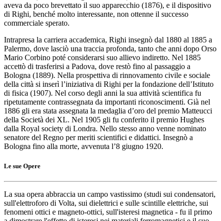
aveva da poco brevettato il suo apparecchio (1876), e il dispositivo
di Righi, benché molto interessante, non ottenne il successo
commerciale sperato.
Intrapresa la carriera accademica, Righi insegnò dal 1880 al 1885 a
Palermo, dove lasciò una traccia profonda, tanto che anni dopo Orso
Mario Corbino poté considerarsi suo allievo indiretto. Nel 1885
accettò di trasferirsi a Padova, dove restò fino al passaggio a
Bologna (1889). Nella prospettiva di rinnovamento civile e sociale
della città si inserì l’iniziativa di Righi per la fondazione dell’Istituto
di fisica (1907).
Nel corso degli anni la sua attività scientifica fu
ripetutamente contrassegnata da importanti riconoscimenti
. Già nel
1886 gli era stata assegnata la medaglia d’oro del premio Matteucci
della Società dei XL. Nel 1905 gli fu conferito il premio Hughes
dalla Royal society di Londra. Nello stesso anno venne nominato
senatore del Regno per meriti scientifici e didattici. Insegnò a
Bologna fino alla morte, avvenuta l’8 giugno 1920.
Le sue Opere
La sua opera abbraccia un campo vastissimo
(studi sui condensatori,
sull'elettroforo di Volta, sui dielettrici e sulle scintille elettriche, sui
fenomeni ottici e magneto-ottici, sull'isteresi magnetica - fu il primo
a dimostrare l'effetto di isteresi nei materiali ferromagnetici e il suo