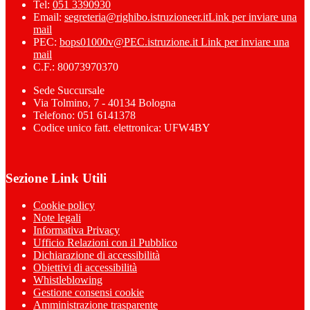
Tel:
051 3390930
Email:
segreteria@righibo.istruzioneer.it
Link per inviare una
mail
PEC:
bops01000v@PEC.istruzione.it
Link per inviare una
mail
C.F.: 80073970370
Sede Succursale
Via Tolmino, 7 - 40134 Bologna
Telefono: 051 6141378
Codice unico fatt. elettronica: UFW4BY
Sezione Link Utili
Cookie policy
Note legali
Informativa Privacy
Ufficio Relazioni con il Pubblico
Dichiarazione di accessibilità
Obiettivi di accessibilità
Whistleblowing
Gestione consensi cookie
Amministrazione trasparente