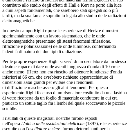
contributo allo studio degli effetti di Hall e Kerr ne portò alla luce
alcuni aspetti fondamentali, che sarebbero stati spiegati solo più
tardi), ma la sua fama è soprattutto legata allo studio delle radiazioni
elettromagnetiche.
In questo campo Righi riprese le esperienze di Hertz e dimostrò
sperimentalmente con un lavoro sistematico, che le onde
elettromagnetiche presentano gli stessi fenomeni riflessione,
rifrazione e polarizzazione) delle onde luminose, confermando
l'identità di natura dei due tipi di radiazione.
Per le proprie esperienze Righi si servì di un oscillatore da lui stesso
ideato
e capace di dare onde aventi lunghezza d'onda di 10 cm e
anche meno. [Hertz non era riuscito ad ottenere lunghezze d'onda
inferiori ai 66 cm, che avrebbero richiesto apparecchiature di
dimensioni assai grandi per evitare che i fenomeni
di diffrazione mascherassero gli altri fenomeni. Per questo
esperimento Righi fece uso di un risonatore costituito da una lastrina
di vetro ricoperta da un foglio di materiale conduttore in cui era
praticato un sottile taglio fra i lembi del quale scoccavano le piccole
scintille.
I risultati di queste magistrali ricerche furono esposti
nell'opera
L'ottica delle oscillazioni elettriche
(1897), e le esperienze
eseguite con l'
oscillatore a sfere
, furono determinanti per la