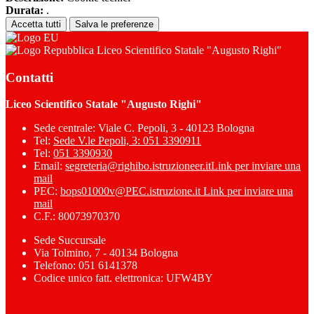
Durata:
.
Accetta tutti
Salva le preferenze
Liceo Scientifico Statale "Augusto Righi"
Contatti
Liceo Scientifico Statale "Augusto Righi"
Sede centrale: Viale C. Pepoli, 3 - 40123 Bologna
Tel:
Sede V.le Pepoli, 3: 051 3390911
Tel:
051 3390930
Email:
segreteria@righibo.istruzioneer.it
Link per inviare una
mail
PEC:
bops01000v@PEC.istruzione.it
Link per inviare una
mail
C.F.: 80073970370
Sede Succursale
Via Tolmino, 7 - 40134 Bologna
Telefono: 051 6141378
Codice unico fatt. elettronica: UFW4BY