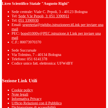
Liceo Scientifico Statale "Augusto Righi"
Sede centrale: Viale C. Pepoli, 3 - 40123 Bologna
Tel:
Sede V.le Pepoli, 3: 051 3390911
Tel:
051 3390930
Email:
segreteria@righibo.istruzioneer.it
Link per inviare una
mail
PEC:
bops01000v@PEC.istruzione.it
Link per inviare una
mail
C.F.: 80073970370
Sede Succursale
Via Tolmino, 7 - 40134 Bologna
Telefono: 051 6141378
Codice unico fatt. elettronica: UFW4BY
Sezione Link Utili
Cookie policy
Note legali
Informativa Privacy
Ufficio Relazioni con il Pubblico
Dichiarazione di accessibilità