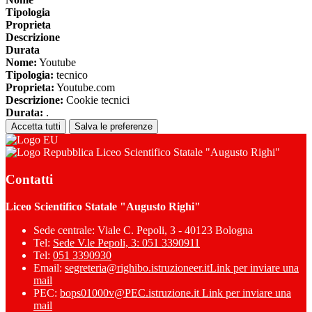
Tipologia
Proprieta
Descrizione
Durata
Nome:
Youtube
Tipologia:
tecnico
Proprieta:
Youtube.com
Descrizione:
Cookie tecnici
Durata:
.
Accetta tutti
Salva le preferenze
Liceo Scientifico Statale "Augusto Righi"
Contatti
Liceo Scientifico Statale "Augusto Righi"
Sede centrale: Viale C. Pepoli, 3 - 40123 Bologna
Tel:
Sede V.le Pepoli, 3: 051 3390911
Tel:
051 3390930
Email:
segreteria@righibo.istruzioneer.it
Link per inviare una
mail
PEC:
bops01000v@PEC.istruzione.it
Link per inviare una
mail