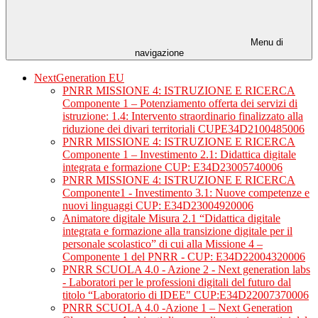
Menu di
navigazione
NextGeneration EU
PNRR MISSIONE 4: ISTRUZIONE E RICERCA
Componente 1 – Potenziamento offerta dei servizi di
istruzione: 1.4: Intervento straordinario finalizzato alla
riduzione dei divari territoriali CUPE34D2100485006
PNRR MISSIONE 4: ISTRUZIONE E RICERCA
Componente 1 – Investimento 2.1: Didattica digitale
integrata e formazione CUP: E34D23005740006
PNRR MISSIONE 4: ISTRUZIONE E RICERCA
Componente1 - Investimento 3.1: Nuove competenze e
nuovi linguaggi CUP: E34D23004920006
Animatore digitale Misura 2.1 “Didattica digitale
integrata e formazione alla transizione digitale per il
personale scolastico” di cui alla Missione 4 –
Componente 1 del PNRR - CUP: E34D22004320006
PNRR SCUOLA 4.0 - Azione 2 - Next generation labs
- Laboratori per le professioni digitali del futuro dal
titolo “Laboratorio di IDEE" CUP:E34D22007370006
PNRR SCUOLA 4.0 -Azione 1 – Next Generation