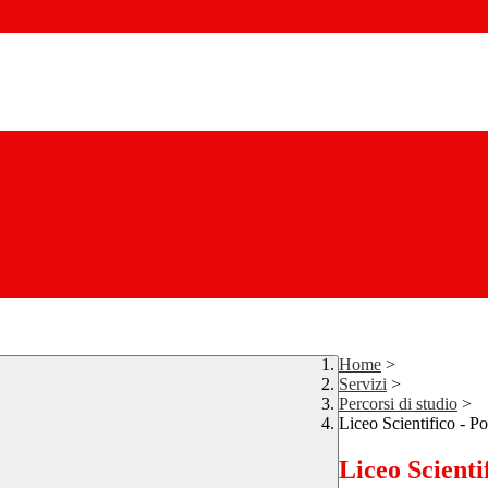
Home
>
Servizi
>
Percorsi di studio
>
Liceo Scientifico - P
Liceo Scienti