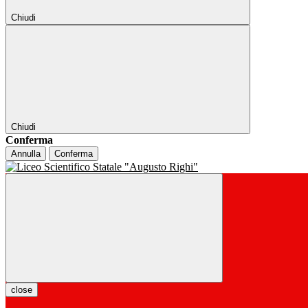
Chiudi
Chiudi
Conferma
Annulla
Conferma
close