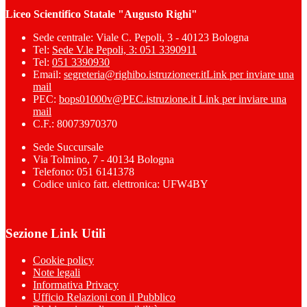
Liceo Scientifico Statale "Augusto Righi"
Sede centrale: Viale C. Pepoli, 3 - 40123 Bologna
Tel:
Sede V.le Pepoli, 3: 051 3390911
Tel:
051 3390930
Email:
segreteria@righibo.istruzioneer.it
Link per inviare una
mail
PEC:
bops01000v@PEC.istruzione.it
Link per inviare una
mail
C.F.: 80073970370
Sede Succursale
Via Tolmino, 7 - 40134 Bologna
Telefono: 051 6141378
Codice unico fatt. elettronica: UFW4BY
Sezione Link Utili
Cookie policy
Note legali
Informativa Privacy
Ufficio Relazioni con il Pubblico