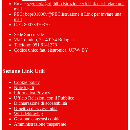
Email:
segreteria@righibo.istruzioneer.it
Link per inviare una
mail
PEC:
bops01000v@PEC.istruzione.it
Link per inviare una
mail
C.F.: 80073970370
Sede Succursale
Via Tolmino, 7 - 40134 Bologna
Telefono: 051 6141378
Codice unico fatt. elettronica: UFW4BY
Sezione Link Utili
Cookie policy
Note legali
Informativa Privacy
Ufficio Relazioni con il Pubblico
Dichiarazione di accessibilità
Obiettivi di accessibilità
Whistleblowing
Gestione consensi cookie
Amministrazione trasparente