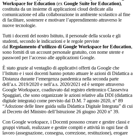
Workspace for Education
(ex
Google Suite for Education)
,
costituita da un insieme di applicazioni cloud dedicate alla
comunicazione ed alla collaborazione in ambiente scolastico al fine
di facilitare, sostenere e motivare l’apprendimento attraverso le
nuove tecnologie.
Tutti i docenti del nostro Istituto, il personale della scuola e gli
studenti, secondo le indicazioni e le regole previste
dal
Regolamento d’utilizzo di Google Workspace for Education
,
sono forniti di un account personale gratuito, con nome utente e
password per l’accesso alle applicazioni Google.
È stato grazie al ventaglio di applicativi offerti da Google che
l’Istituto e i suoi docenti hanno potuto attuare le azioni di Didattica a
Distanza durante l’emergenza pandemica nella seconda parte
dell’a.s. 2019/2020 e nell’a.s. 2020/2021 ed è sempre attraverso
Google Workspace, coadiuvato dal registro elettronico Classeviva
Spaggiari, che sono organizzate le azioni relative alla DDI (didattica
digitale integrata) come previsto dal D.M. 7 agosto 2020, n° 89
“Adozione delle linee guida sulla Didattica Digitale Integrata” di cui
al Decreto del Ministro dell’Istruzione 26 giugno 2020 n° 39.
Con Google workspace, i Docenti possono creare e gestire classi e
gruppi virtuali, realizzare e gestire compiti e attività in ogni fase di
lavoro (assegnazione, consegna, correzione, restituzione), erogare