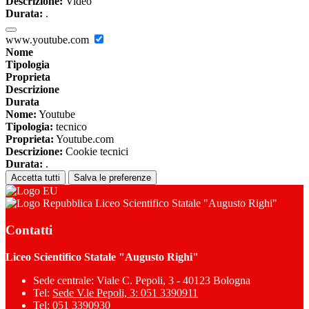
Descrizione:
Video
Durata:
.
www.youtube.com
Nome
Tipologia
Proprieta
Descrizione
Durata
Nome:
Youtube
Tipologia:
tecnico
Proprieta:
Youtube.com
Descrizione:
Cookie tecnici
Durata:
.
Accetta tutti
Salva le preferenze
Liceo Scientifico Statale "Augusto Righi"
Contatti
Liceo Scientifico Statale "Augusto Righi"
Sede centrale: Viale C. Pepoli, 3 - 40123 Bologna
Tel:
Sede V.le Pepoli, 3: 051 3390911
Tel:
051 3390930