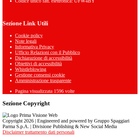
Codice unico fatt. elettronica: UFW4BY
Sezione Link Utili
Cookie policy
Note legali
Informativa Privacy
Ufficio Relazioni con il Pubblico
Dichiarazione di accessibilità
Obiettivi di accessibilità
Whistleblowing
Gestione consensi cookie
Amministrazione trasparente
Pagina visualizzata
1596
volte
Sezione Copyright
Copyright 2026 | Engineered and powered by Gruppo Spaggiari
Parma S.p.A. | Divisione Publishing & New Social Media
Disclaimer trattamento dati personali