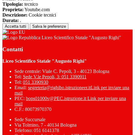
Tipologia:
tecnico
Proprieta:
Youtube.com
Descrizione:
Cookie tecnici
Durata:
.
Accetta tutti
Salva le preferenze
Liceo Scientifico Statale "Augusto Righi"
Contatti
Liceo Scientifico Statale "Augusto Righi"
Sede centrale: Viale C. Pepoli, 3 - 40123 Bologna
Tel:
Sede V.le Pepoli, 3: 051 3390911
Tel:
051 3390930
Email:
segreteria@righibo.istruzioneer.it
Link per inviare una
mail
PEC:
bops01000v@PEC.istruzione.it
Link per inviare una
mail
C.F.: 80073970370
Sede Succursale
Via Tolmino, 7 - 40134 Bologna
Telefono: 051 6141378