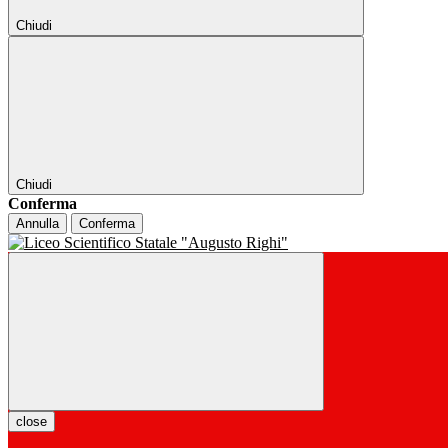
Chiudi
Chiudi
Conferma
Annulla
Conferma
close