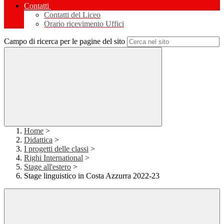
Contatti
Contatti del Liceo
Orario ricevimento Uffici
Campo di ricerca per le pagine del sito
Home
>
Didattica
>
I progetti delle classi
>
Righi International
>
Stage all'estero
>
Stage linguistico in Costa Azzurra 2022-23