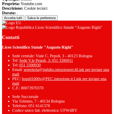
Proprieta:
Youtube.com
Descrizione:
Cookie tecnici
Durata:
.
Accetta tutti
Salva le preferenze
Liceo Scientifico Statale "Augusto Righi"
Contatti
Liceo Scientifico Statale "Augusto Righi"
Sede centrale: Viale C. Pepoli, 3 - 40123 Bologna
Tel:
Sede V.le Pepoli, 3: 051 3390911
Tel:
051 3390930
Email:
segreteria@righibo.istruzioneer.it
Link per inviare una
mail
PEC:
bops01000v@PEC.istruzione.it
Link per inviare una
mail
C.F.: 80073970370
Sede Succursale
Via Tolmino, 7 - 40134 Bologna
Telefono: 051 6141378
Codice unico fatt. elettronica: UFW4BY